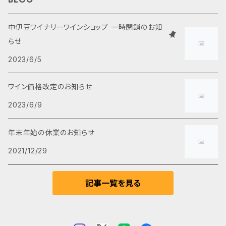
白ワイン
2,000円～3,000円
食品・おつまみ
中伊豆ワイナリーワインショップ 一時閉鎖のお知
らせ
ロゼワイン
3,000円～4,000円
2023/6/5
スパークリングワイン
5,000円以上
ワイン価格改定のお知らせ
2023/6/9
甘口ワイン
年末年始の休業のお知らせ
ブランデー
2021/12/29
ノンアルコール
記事一覧を見る
ヌーヴォー(新種)