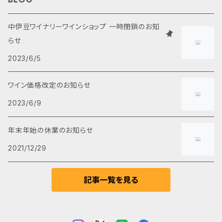
白ワイン
2,000円～3,000円
食品・おつまみ
中伊豆ワイナリーワインショップ 一時閉鎖のお知
らせ
ロゼワイン
3,000円～4,000円
2023/6/5
スパークリングワイン
5,000円以上
ワイン価格改定のお知らせ
2023/6/9
甘口ワイン
年末年始の休業のお知らせ
ブランデー
2021/12/29
ノンアルコール
記事一覧を見る
ヌーヴォー(新種)