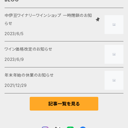
白ワイン
2,000円～3,000円
食品・おつまみ
中伊豆ワイナリーワインショップ 一時閉鎖のお知
らせ
ロゼワイン
3,000円～4,000円
2023/6/5
スパークリングワイン
5,000円以上
ワイン価格改定のお知らせ
2023/6/9
甘口ワイン
年末年始の休業のお知らせ
ブランデー
2021/12/29
ノンアルコール
記事一覧を見る
ヌーヴォー(新種)