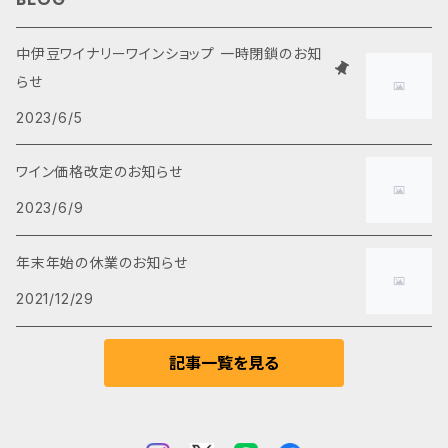
白ワイン
2,000円～3,000円
食品・おつまみ
中伊豆ワイナリーワインショップ 一時閉鎖のお知
らせ
ロゼワイン
3,000円～4,000円
2023/6/5
スパークリングワイン
5,000円以上
ワイン価格改定のお知らせ
2023/6/9
甘口ワイン
年末年始の休業のお知らせ
ブランデー
2021/12/29
ノンアルコール
記事一覧を見る
ヌーヴォー(新種)