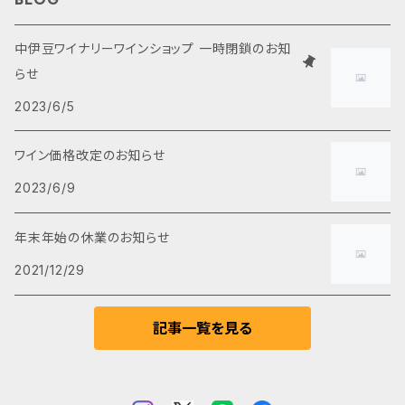
白ワイン
2,000円～3,000円
食品・おつまみ
中伊豆ワイナリーワインショップ 一時閉鎖のお知
らせ
ロゼワイン
3,000円～4,000円
2023/6/5
スパークリングワイン
5,000円以上
ワイン価格改定のお知らせ
2023/6/9
甘口ワイン
年末年始の休業のお知らせ
ブランデー
2021/12/29
ノンアルコール
記事一覧を見る
ヌーヴォー(新種)