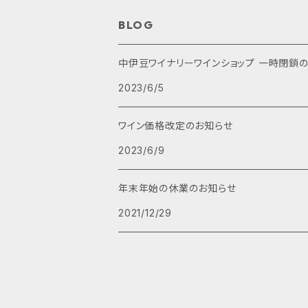
赤ワイン
1,000円～2,000円
オリジナル商品
BLOG
白ワイン
2,000円～3,000円
食品・おつまみ
中伊豆ワイナリーワインショッ
2023/6/5
ロゼワイン
3,000円～4,000円
ワイン価格改定のお知らせ
スパークリングワイン
5,000円以上
2023/6/9
甘口ワイン
年末年始の休業のお知らせ
2021/12/29
ブランデー
ノンアルコール
ヌーヴォー(新種)